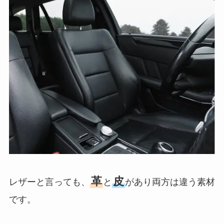
革
皮
レザーと言っても、
と
があり両方は違う素材
です。