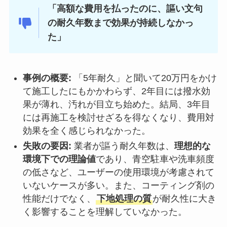
「高額な費用を払ったのに、謳い文句
の耐久年数まで効果が持続しなかっ
た」
事例の概要:
「5年耐久」と聞いて20万円をかけ
て施工したにもかかわらず、2年目には撥水効
果が薄れ、汚れが目立ち始めた。結局、3年目
には再施工を検討せざるを得なくなり、費用対
効果を全く感じられなかった。
失敗の要因:
業者が謳う耐久年数は、
理想的な
環境下での理論値
であり、青空駐車や洗車頻度
の低さなど、ユーザーの使用環境が考慮されて
いないケースが多い。また、コーティング剤の
性能だけでなく、
下地処理の質
が耐久性に大き
く影響することを理解していなかった。