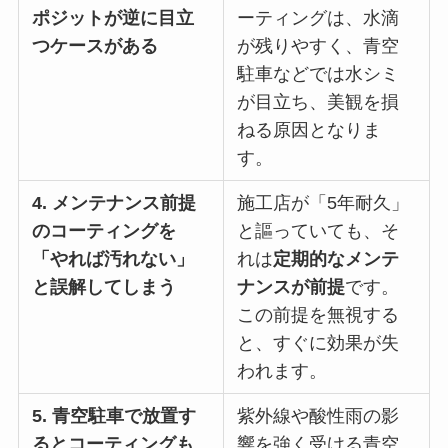
ポジットが逆に目立
ーティングは、水滴
つケースがある
が残りやすく、青空
駐車などでは水シミ
が目立ち、美観を損
ねる原因となりま
す。
4. メンテナンス前提
施工店が「5年耐久」
のコーティングを
と謳っていても、そ
「やれば汚れない」
れは
定期的なメンテ
と誤解してしまう
ナンスが前提
です。
この前提を無視する
と、すぐに効果が失
われます。
5. 青空駐車で放置す
紫外線や酸性雨の影
るとコーティングも
響を強く受ける青空