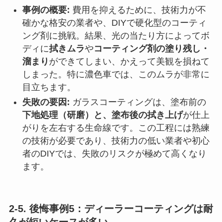
事例の概要:
費用を抑えるために、技術力が不
確かな格安の業者や、DIYで硬化型のコーティ
ング剤に挑戦。結果、光の当たり方によってボ
ディに
拭きムラ
や
コーティング剤の塗り残し・
溜まり
ができてしまい、かえって美観を損ねて
しまった。特に濃色車では、このムラが非常に
目立ちます。
失敗の要因:
ガラスコーティングは、塗布前の
下地処理（研磨）と、塗布後の拭き上げ
が仕上
がりを左右する生命線です。この工程には熟練
の技術が必要であり、技術力の低い業者や初心
者のDIYでは、失敗のリスクが極めて高くなり
ます。
2-5. 後悔事例5：ディーラーコーティングは耐